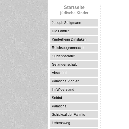
Startseite
jüdische Kinder
Joseph Seligmann
Die Familie
Kinderheim Dinslaken
Reichspogromnacht
"Judenparade"
Gefangenschaft
Abschied
Palästina Pionier
Im Widerstand
Soldat
Palästina
Schicksal der Familie
Lebensweg