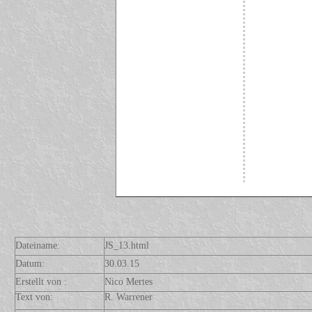
Dateiname:
JS_13.html
Datum:
30.03.15
Erstellt von :
Nico Mertes
Text von:
R. Warrener