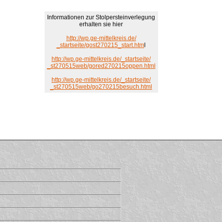
Informationen zur Stolpersteinverlegung
erhalten sie hier
http://wp.ge-mittelkreis.de/
_startseite/gost270215_start.htm
l
http://wp.ge-mittelkreis.de/_startseite/
_st270515web/gored270215oppen.html
http://wp.ge-mittelkreis.de/_startseite/
_st270515web/go270215besuch.html