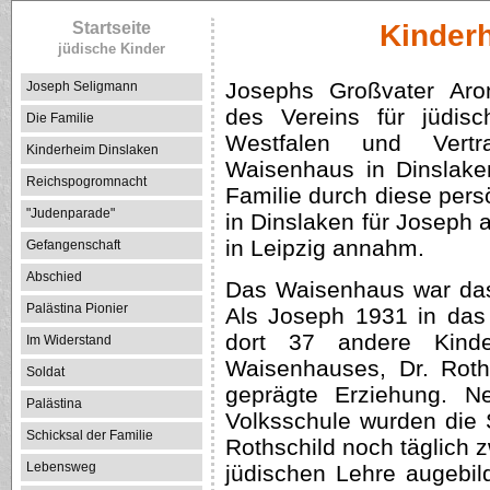
Startseite
Kinder
jüdische Kinder
Josephs Großvater Aro
Joseph Seligmann
des Vereins für jüdis
Die Familie
Westfalen und Vertra
Kinderheim Dinslaken
Waisenhaus in Dinslake
Reichspogromnacht
Familie durch diese per
"Judenparade"
in Dinslaken für Joseph a
in Leipzig annahm.
Gefangenschaft
Abschied
Das Waisenhaus war das
Palästina Pionier
Als Joseph 1931 in das
dort 37 andere Kinde
Im Widerstand
Waisenhauses, Dr. Roths
Soldat
geprägte Erziehung. 
Palästina
Volksschule wurden die
Schicksal der Familie
Rothschild noch täglich z
Lebensweg
jüdischen Lehre augebil