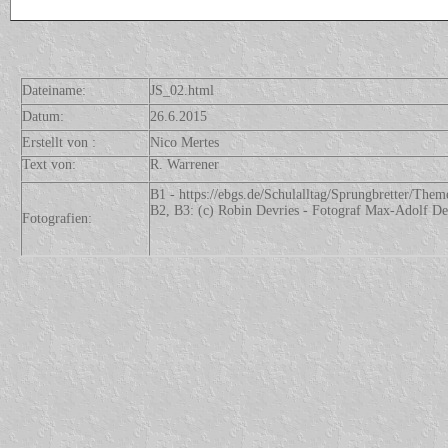
Dateiname:
JS_02.html
Datum:
26.6.2015
Erstellt von :
Nico Mertes
Text von:
R. Warrener
B1 - https://ebgs.de/Schulalltag/Sprungbretter/Th
B2, B3: (c) Robin Devries - Fotograf Max-Adolf De
Fotografien: