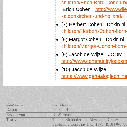
children/Erich-Berd-Cohen-b
Erich Cohen -
http://www.di
kaldenkirchen-und-holland/
(7) Herbert Cohen - Dokin.nl
children/Herbert-Cohen-bor
(8) Margot Cohen - Dokin.nl 
children/Margot-Cohen-born
(9) Jacob de Wijze - JCOM -
http://www.communityjoodsm
(10) Jacob de Wijze -
https://www.genealogieonlin
Dateiname:
mc_12.html
Datum:
22.05.2015
Erstellt von :
R. Warrener
Text von:
Tamara Eichhofer und Alessandra Crotty - na
Publishing Company Inc., 1979, ISBN 0-870