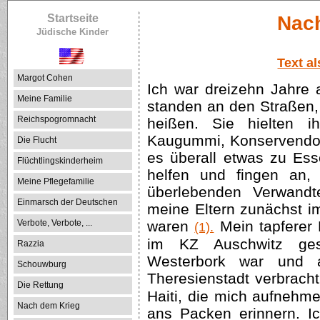
Startseite
Nac
Jüdische Kinder
Text a
Margot Cohen
Ich war dreizehn Jahre a
Meine Familie
standen an den Straßen
Reichspogromnacht
heißen. Sie hielten 
Kaugummi, Konservendos
Die Flucht
es überall etwas zu Ess
Flüchtlingskinderheim
helfen und fingen an, 
Meine Pflegefamilie
überlebenden Verwandt
Einmarsch der Deutschen
meine Eltern zunächst i
Verbote, Verbote, ...
waren
Mein tapferer 
(1).
im KZ Auschwitz ges
Razzia
Westerbork war und 
Schouwburg
Theresienstadt verbrach
Die Rettung
Haiti, die mich aufnehme
Nach dem Krieg
ans Packen erinnern. Ic