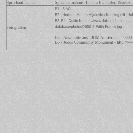
Sprachaufnahmen
Sprachaufnahme: Tamara Eichhofer, Bearbeit
B1 - StAG
B2 - Herbert- Miriam Mijatovich-Keesing (NL-HaNA
B3, B4 - Dokin.NL http://www.dokin.nl/public-dat
database/photos/2650-9-Edith-Franck.jpg
Fotografien:
B5 - Auschnitte aus - JHM Amsterdam - 0000
B6 - Joods Community Monument - http://w