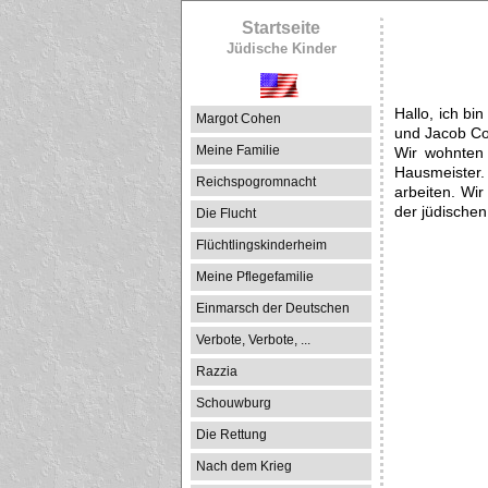
Startseite
Jüdische Kinder
Hallo, ich b
Margot Cohen
und Jacob Co
Meine Familie
Wir wohnten
Hausmeister. 
Reichspogromnacht
arbeiten. Wir
der jüdischen
Die Flucht
Flüchtlingskinderheim
Meine Pflegefamilie
Einmarsch der Deutschen
Verbote, Verbote, ...
Razzia
Schouwburg
Die Rettung
Nach dem Krieg