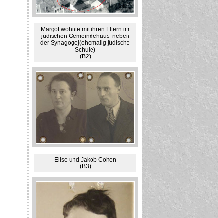
Margot wohnte mit ihren Eltern im
jüdischen Gemeindehaus neben
der Synagogej(ehemalig jüdische
Schule)
(B2)
Elise und Jakob Cohen
(B3)