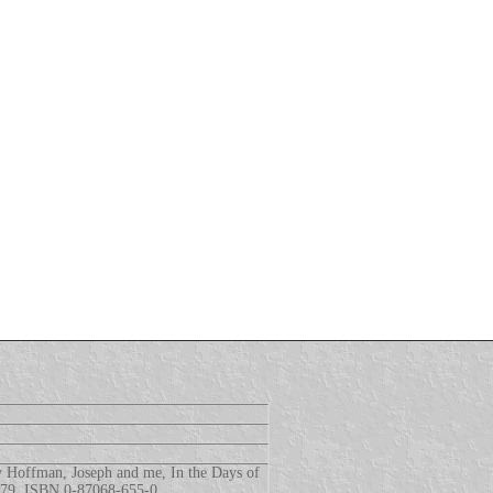
y Hoffman, Joseph and me, In the Days of
979, ISBN 0-87068-655-0