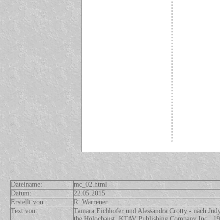
Dateiname:
mc_02.html
Datum:
22.05.2015
Erstellt von :
R. Warrener
Text von:
Tamara Eichhofer und Alessandra Crotty - nach Jud
the Holochaust, KTAV Publishing Company Inc., 1