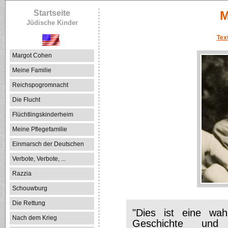
Startseite
M
Jüdische Kinder
Tex
Margot Cohen
Meine Familie
Reichspogromnacht
Die Flucht
Flüchtlingskinderheim
Meine Pflegefamilie
Einmarsch der Deutschen
Verbote, Verbote, ...
Razzia
Schouwburg
Die Rettung
"Dies ist eine wa
Nach dem Krieg
Geschichte und e