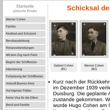
Startseite
Schicksal de
jüdische Kinder
Werner Cohen
Familie
Kindheit und Schulzeit
Berufsausbildung
Reisevorbereitungen
Mit dem Zug nach Paris
Beginn der Schiffsreise
Gabriel Cohen
Werner Cohen
(B1)
(B2)
Internierung
Fortsetzung der Schiffsreise
Kurz nach der Rückkeh
Ankunft Buenos Aires
im Dezember 1939 verl
Auf eigenen Füßen
Duisburg. Die geplante 
Keine Visa für die Eltern
zustande gekommen. Wie 
wurde Hugo Cohen am 5.
Beruf und Familie