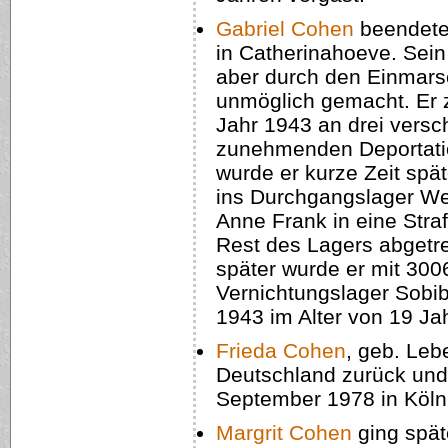
Gabriel Cohen
beendete 
in Catherinahoeve. Sein
aber durch den Einmars
unmöglich gemacht. Er
Jahr 1943 an drei vers
zunehmenden Deportation
wurde er kurze Zeit spä
ins Durchgangslager We
Anne Frank in eine Stra
Rest des Lagers abgetr
später wurde er mit 300
Vernichtungslager Sobibo
1943 im Alter von 19 Ja
Frieda Cohen
, geb. Leb
Deutschland zurück und 
September 1978 in Köln
Margrit Cohen
ging spät