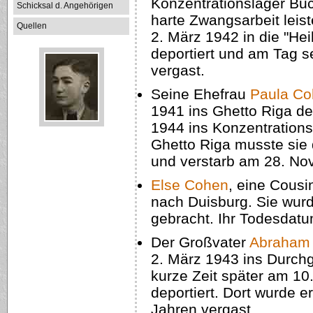
Konzentrationslager Buc
Schicksal d. Angehörigen
harte Zwangsarbeit leis
Quellen
2. März 1942 in die "Hei
deportiert und am Tag s
vergast.
Seine Ehefrau
Paula C
1941 ins Ghetto Riga de
1944 ins Konzentrations
Ghetto Riga musste sie 
und verstarb am 28. No
Else Cohen
, eine Cous
nach Duisburg. Sie wurd
gebracht. Ihr Todesdatum
Der Großvater
Abraham
2. März 1943 ins Durch
kurze Zeit später am 10
deportiert. Dort wurde 
Jahren vergast.