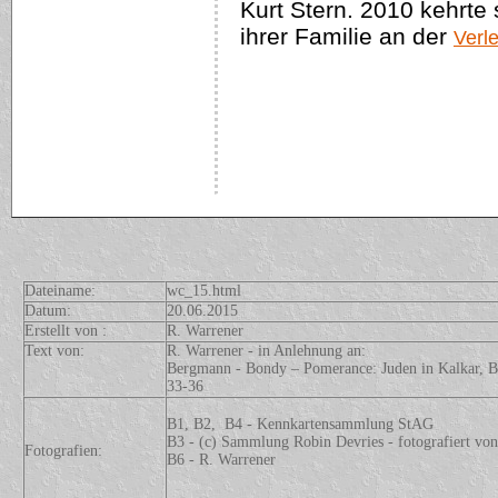
Kurt Stern. 2010 kehrte
ihrer Familie an der
Verl
Dateiname:
wc_15.html
Datum:
20.06.2015
Erstellt von :
R. Warrener
Text von:
R. Warrener - in Anlehnung an:
Bergmann - Bondy – Pomerance: Juden in Kalkar, B.
33-36
B1, B2, B4 - Kennkartensammlung StAG
B3 - (c) Sammlung Robin Devries - fotografiert vo
Fotografien:
B6 - R. Warrener