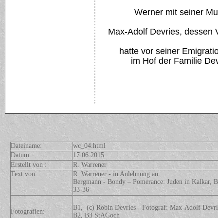
Werner mit seiner Mu
Max-Adolf Devries, dessen V
hatte vor seiner Emigrati
im Hof der Familie De
Dateiname:
wc_04.html
Datum:
17.06.2015
Erstellt von :
R. Warrener
Text von:
R. Warrener - in Anlehnung an:
Bergmann - Bondy – Pomerance: Juden in Kalkar, B.
33-36
B1, (c) Robin Devries - Fotograf: Max-Adolf Devri
Fotografien:
B2, B3 StAGoch