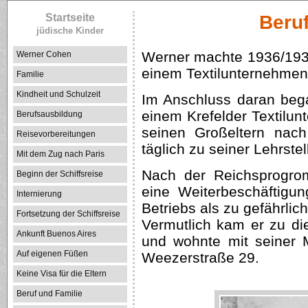
Startseite
Beru
jüdische Kinder
Werner machte 1936/193
Werner Cohen
einem Textilunternehmen
Familie
Kindheit und Schulzeit
Im Anschluss daran beg
einem Krefelder Textilun
Berufsausbildung
seinen Großeltern nach
Reisevorbereitungen
täglich zu seiner Lehrste
Mit dem Zug nach Paris
Nach der Reichsprogr
Beginn der Schiffsreise
eine Weiterbeschäftigu
Internierung
Betriebs als zu gefährlic
Fortsetzung der Schiffsreise
Vermutlich kam er zu di
Ankunft Buenos Aires
und wohnte mit seiner 
Auf eigenen Füßen
Weezerstraße 29.
Keine Visa für die Eltern
Beruf und Familie