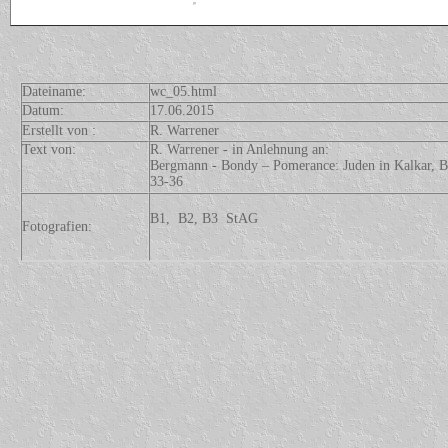
Dateiname:
wc_05.html
Datum:
17.06.2015
Erstellt von :
R. Warrener
Text von:
R. Warrener - in Anlehnung an:
Bergmann - Bondy – Pomerance: Juden in Kalkar, B.
33-36
B1, B2, B3 StAG
Fotografien: