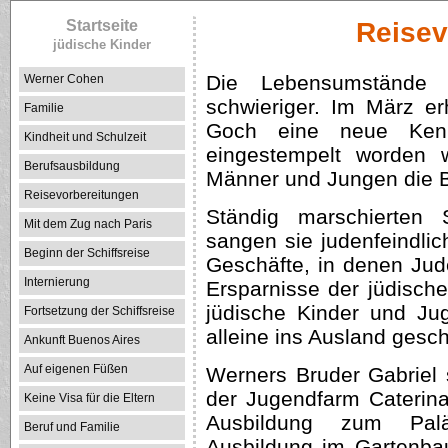
Startseite
Reisev
jüdische Kinder
Die Lebensumstände 
Werner Cohen
schwieriger. Im März er
Familie
Goch eine neue Kenn
Kindheit und Schulzeit
eingestempelt worden 
Berufsausbildung
Männer und Jungen die B
Reisevorbereitungen
Ständig marschierten
Mit dem Zug nach Paris
sangen sie judenfeindli
Beginn der Schiffsreise
Geschäfte, in denen Jud
Internierung
Ersparnisse der jüdisch
jüdische Kinder und Ju
Fortsetzung der Schiffsreise
alleine ins Ausland gesch
Ankunft Buenos Aires
Auf eigenen Füßen
Werners Bruder Gabriel 
der Jugendfarm Caterin
Keine Visa für die Eltern
Ausbildung zum Palä
Beruf und Familie
Ausbildung im Gartenba