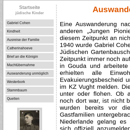
Startseite
Auswande
jüdische Kinder
Eine Auswanderung nach
Gabriel Cohen
anderen „Jungen Pionie
Kindheit
diesem Zeitpunkt an ni
Ausreise der Familie
1940 wurde Gabriel Cohen
Catherinahoeve
Jüdischen Gartenbausch
Brief an die Königin
Zeitpunkt immer noch au
in Gouda und arbeitete
Machtübernahme
erhielten alle Einw
Auswanderung unmöglich
Evakuierungsbescheid u
Westerbork
im KZ Vught melden. Di
Stammbaum
unter oder flohen. Ob 
Quellen
noch dort war, ist nicht 
wurden bereits vor di
Gastfamilien untergebra
Niederlande gelang es 
sich offiziell anzumel