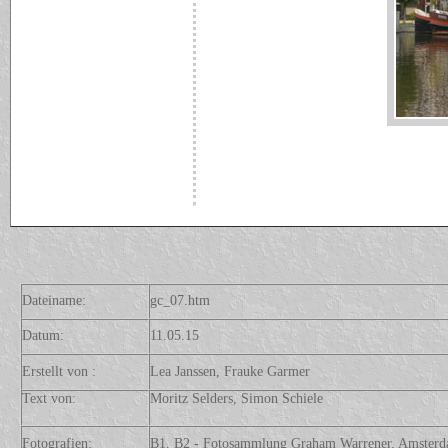
Dateiname:
gc_07.htm
Datum:
11.05.15
Erstellt von :
Lea Janssen, Frauke Garmer
Text von:
Moritz Selders, Simon Schiele
Fotografien:
B1, B2 - Fotosammlung Graham Warrener, Amster