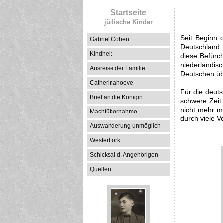
Startseite
jüdische Kinder
Seit Beginn 
Gabriel Cohen
Deutschland 
Kindheit
diese Befürc
niederländi
Ausreise der Familie
Deutschen ü
Catherinahoeve
Für die deuts
Brief an die Königin
schwere Zeit
nicht mehr m
Machtübernahme
durch viele 
Auswanderung unmöglich
Westerbork
Schicksal d. Angehörigen
Quellen