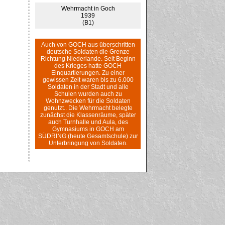
Wehrmacht in Goch
1939
(B1)
Auch von GOCH aus überschritten
deutsche Soldaten die Grenze
Richtung Niederlande. Seit Beginn
des Krieges hatte GOCH
Einquartierungen. Zu einer
gewissen Zeit waren bis zu 6.000
Soldaten in der Stadt und alle
Schulen wurden auch zu
Wohnzwecken für die Soldaten
genutzt.. Die Wehrmacht belegte
zunächst die Klassenräume, später
auch Turnhalle und Aula, des
Gymnasiums in GOCH am
SÜDRING (heute Gesamtschule) zur
Unterbringung von Soldaten.