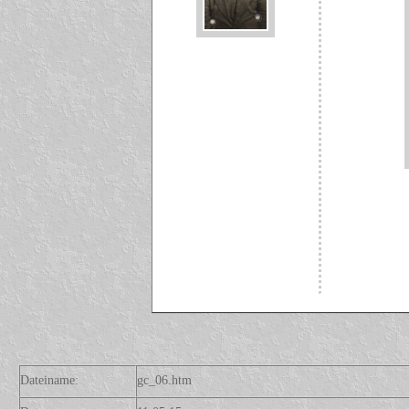
Dateiname:
gc_06.htm