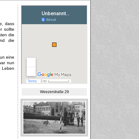
e, dass
 sollte
ten die
und die
nun eine
war nun
s Leben
Weezerstraße 29