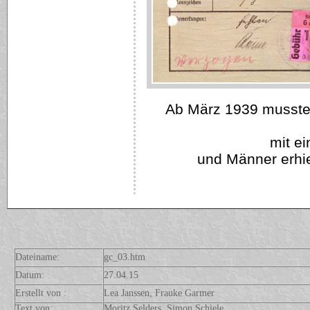
Ab März 1939 mussten
mit ei
und Männer erhie
Dateiname:
gc_03.htm
Datum:
27.04.15
Erstellt von :
Lea Janssen, Frauke Garmer
Text von:
Moritz Selders, Simon Schiele