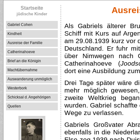
Startseite
Ausrei
jüdische Kinder
Als Gabriels älterer B
Gabriel Cohen
Schiff mit Kurs auf Argen
Kindheit
am 29.08.1939 kurz vor 
Ausreise der Familie
Deutschland. Er fuhr m
Catherinahoeve
über Nimwegen nach G
Brief an die Königin
Catherinahoeve (
Joods
dort eine Ausbildung zum
Machtübernahme
Auswanderung unmöglich
Drei Tage später wäre di
Westerbork
mehr möglich gewesen
zweite Weltkrieg bega
Schicksal d. Angehörigen
wurden. Gabriel schaffte
Quellen
Wege zu verlassen.
Gabriels Großvater Ab
ebenfalls in die Nieder
Else zog 1939 nach Duis