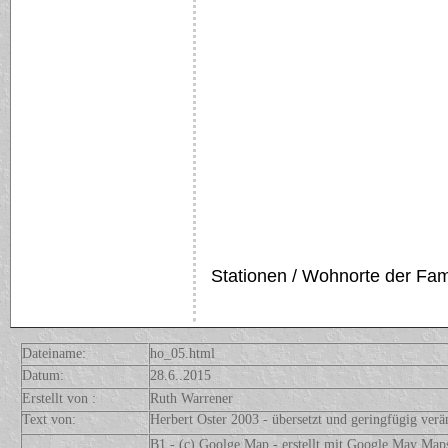
Stationen / Wohnorte der Fam
Dateiname:
ho_05.html
Datum:
28.6..2015
Erstellt von :
Ruth Warrener
Text von:
Herbert Oster 2003 - übersetzt und geringfügig ver
B1 - (c) Goolge Map - erstellt mit Google May Map