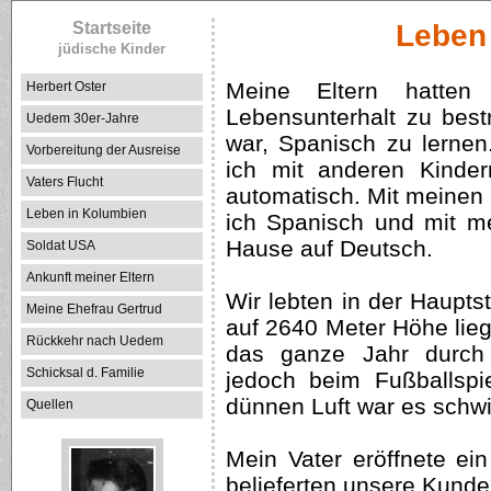
Startseite
Leben
jüdische Kinder
Meine Eltern hatten 
Herbert Oster
Lebensunterhalt zu bestr
Uedem 30er-Jahre
war, Spanisch zu lernen.
Vorbereitung der Ausreise
ich mit anderen Kinder
Vaters Flucht
automatisch. Mit meinen
Leben in Kolumbien
ich Spanisch und mit me
Hause auf Deutsch.
Soldat USA
Ankunft meiner Eltern
Wir lebten in der Haupts
Meine Ehefrau Gertrud
auf 2640 Meter Höhe lieg
Rückkehr nach Uedem
das ganze Jahr durch
Schicksal d. Familie
jedoch beim Fußballspi
dünnen Luft war es schwie
Quellen
Mein Vater eröffnete ein
belieferten unsere Kunde