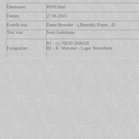
Dateiname:
RP09.html
Datum:
27.06.2015
Erstellt von :
Dante Browder :-),Benedikt Pieper ;-D
Text von:
Sven Gehrmann
B1 - (c) NIOD 2066320
Fotografien:
B2 - R. Warrener - Lager Westerbork