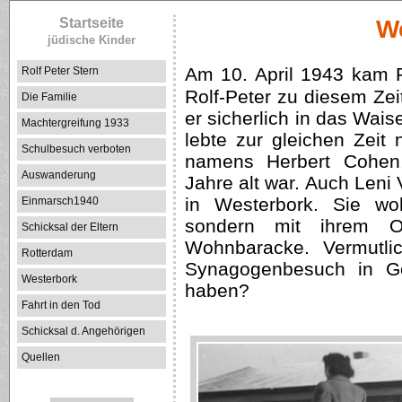
Startseite
W
jüdische Kinder
Am 10. April 1943 kam 
Rolf Peter Stern
Rolf-Peter zu diesem Zei
Die Familie
er sicherlich in das Wai
Machtergreifung 1933
lebte zur gleichen Zei
Schulbesuch verboten
namens Herbert Cohen,
Auswanderung
Jahre alt war. Auch Leni 
in Westerbork. Sie wo
Einmarsch1940
sondern mit ihrem O
Schicksal der Eltern
Wohnbaracke. Vermutli
Rotterdam
Synagogenbesuch in Go
Westerbork
haben?
Fahrt in den Tod
Schicksal d. Angehörigen
Quellen