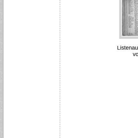
Listena
v