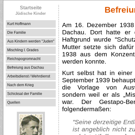
Startseite
Befrei
Jüdische Kinder
Am 16. Dezember 1938 k
Kurt Hoffmann
Dachau. Dort hatte er 
Die Familie
Haftgrund wurde "Schu
Aus Kindern werden "Juden"
Mutter setzte sich daf
Mischling I. Grades
1938 aus dem Konzentra
Reichspogromnacht
werden konnte.
Befreiung aus Dachau
Kurt selbst hat in ein
Arbeitsdienst / Wehrdienst
September 1939 behaupte
Nach dem Krieg
die Vorlage von Ausw
sondern weil er als „Mis
Schicksal der Familie
war. Der Gestapo-Ber
Quellen
folgendermaßen:
"Seine derzeitige E
ist angeblich nicht