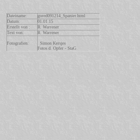
Dateiname:
gored091214_Spanier.html
Datum:
01.01.15
Erstellt von :
R. Warrener
Text von:
R. Warrener
Fotografien:
Simon Kersjes
Fotos d. Opfer - StaG