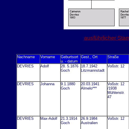
ausführlicher St
Nachname
Vorname
Geburtsort
Gest., Ort
Straße
u. - datum
DEVRIES
Adolf
28. 5.1876
18.7.1942
Voßstr. 12
Goch
Litzmannstadt
DEVRIES
Johanna
9.1.1880
20.03.1941
Voßstr. 12
Goch
Almelo***
/1938
Mühlenstr.
47
DEVRIES
Max-Adolf
21.3.1914
26.9.1984
Voßstr. 12
Goch
Australien