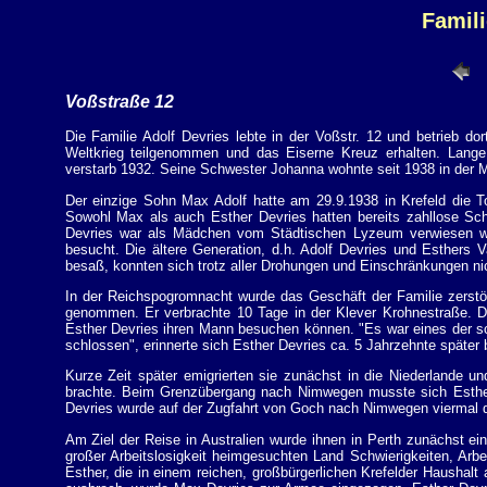
Famili
Voßstraße 12
Die Familie Adolf Devries lebte in der Voßstr. 12 und betrieb do
Weltkrieg teilgenommen und das Eiserne Kreuz erhalten. Lange
verstarb 1932. Seine Schwester Johanna wohnte seit 1938 in der M
Der einzige Sohn Max Adolf hatte am 29.9.1938 in Krefeld die T
Sowohl Max als auch Esther Devries hatten bereits zahllose Sch
Devries war als Mädchen vom Städtischen Lyzeum verwiesen wor
besucht. Die ältere Generation, d.h. Adolf Devries und Esthers 
besaß, konnten sich trotz aller Drohungen und Einschränkungen nic
In der Reichspogromnacht wurde das Geschäft der Familie zerstö
genommen. Er verbrachte 10 Tage in der Klever Krohnestraße. D
Esther Devries ihren Mann besuchen können. "Es war eines der sc
schlossen", erinnerte sich Esther Devries ca. 5 Jahrzehnte später
Kurze Zeit später emigrierten sie zunächst in die Niederlande u
brachte. Beim Grenzübergang nach Nimwegen musste sich Esther
Devries wurde auf der Zugfahrt von Goch nach Nimwegen viermal 
Am Ziel der Reise in Australien wurde ihnen in Perth zunächst 
großer Arbeitslosigkeit heimgesuchten Land Schwierigkeiten, Arbe
Esther, die in einem reichen, großbürgerlichen Krefelder Haushal