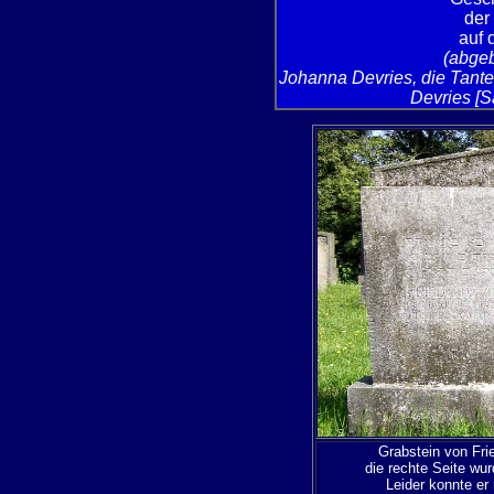
der
auf 
(abgebi
Johanna Devries, die Tante 
Devries [S
Grabstein von Fri
die rechte Seite wur
Leider konnte er