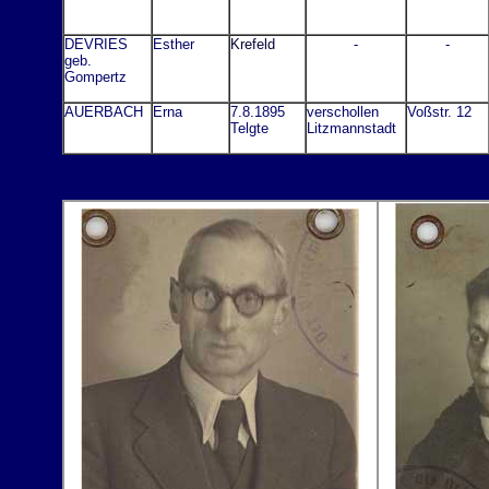
DEVRIES
Esther
Krefeld
-
-
geb.
Gompertz
AUERBACH
Erna
7.8.1895
verschollen
Voßstr. 12
Telgte
Litzmannstadt