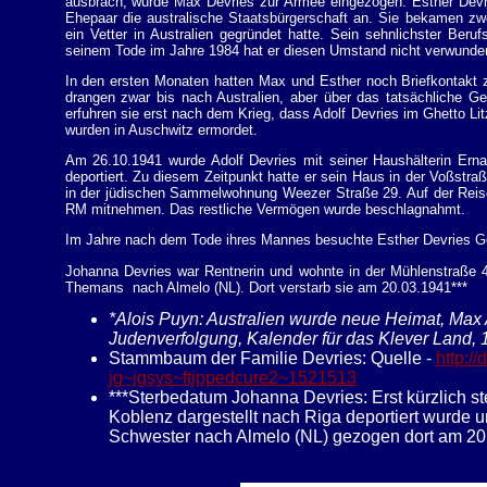
ausbrach, wurde Max Devries zur Armee eingezogen. Esther Devri
Ehepaar die australische Staatsbürgerschaft an. Sie bekamen zwei
ein Vetter in Australien gegründet hatte. Sein sehnlichster Ber
seinem Tode im Jahre 1984 hat er diesen Umstand nicht verwunde
In den ersten Monaten hatten Max und Esther noch Briefkontakt z
drangen zwar bis nach Australien, aber über das tatsächliche 
erfuhren sie erst nach dem Krieg, dass Adolf Devries im Ghetto Li
wurden in Auschwitz ermordet.
Am 26.10.1941 wurde Adolf Devries mit seiner Haushälterin Ern
deportiert. Zu diesem Zeitpunkt hatte er sein Haus in der Voßstr
in der jüdischen Sammelwohnung Weezer Straße 29. Auf der Reise 
RM mitnehmen. Das restliche Vermögen wurde beschlagnahmt.
Im Jahre nach dem Tode ihres Mannes besuchte Esther Devries Go
Johanna Devries war Rentnerin und wohnte in der Mühlenstraße 4
Themans nach Almelo (NL). Dort verstarb sie am 20.03.1941***
*Alois Puyn: Australien wurde neue Heimat, Max A
Judenverfolgung, Kalender für das Klever Land, 
Stammbaum der Familie Devries: Quelle -
http:/
jg~jgsys~ftjppedcure2~1521513
***Sterbedatum Johanna Devries: Erst kürzlich s
Koblenz dargestellt nach Riga deportiert wurde un
Schwester nach Almelo (NL) gezogen dort am 20.