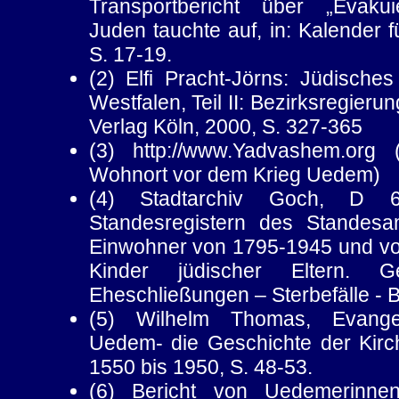
Transportbericht über „Evakui
Juden tauchte auf, in: Kalender 
S. 17-19.
(2) Elfi Pracht-Jörns: Jüdisches
Westfalen, Teil II: Bezirksregier
Verlag Köln, 2000, S. 327-365
(3) http://www.Yadvashem.org
Wohnort vor dem Krieg Uedem)
(4) Stadtarchiv Goch, D 
Standesregistern des Standesa
Einwohner von 1795-1945 und v
Kinder jüdischer Eltern.
Eheschließungen – Sterbefälle - 
(5) Wilhelm Thomas, Evangel
Uedem- die Geschichte der Ki
1550 bis 1950, S. 48-53.
(6) Bericht von Uedemerinne