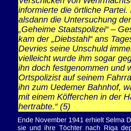
Verschicken von Wehrmachts
informierte die örtliche Partei
alsdann die Untersuchung de
„Geheime Staatspolizei“ – Ge
kam der „Diebstahl“ ans Tages
Devries seine Unschuld immer
vielleicht wurde ihm sogar ge
ihn doch festgenommen und w
Ortspolizist auf seinem Fahrr
ihn zum Uedemer Bahnhof, wä
mit einem Köfferchen in der 
hertrabte.“ (5)
Ende November 1941 erhielt Selma De
sie und ihre Töchter nach Riga depo