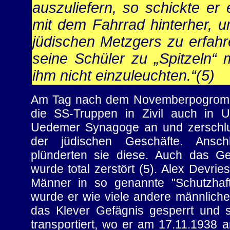
auszuliefern, so schickte er 
mit dem Fahrrad hinterher, 
jüdischen Metzgers zu erfah
seine Schüler zu „Spitzeln“ 
ihm nicht einzuleuchten.“(5)
Am Tag nach dem Novemberpogrom 
die SS-Truppen in Zivil auch in 
Uedemer Synagoge an und zerschlu
der jüdischen Geschäfte. Ansch
plünderten sie diese. Auch das Ge
wurde total zerstört (5). Alex Devrie
Männer in so genannte "Schutzhaf
wurde er wie viele andere männlich
das Klever Gefägnis gesperrt und 
transportiert, wo er am 17.11.1938 a