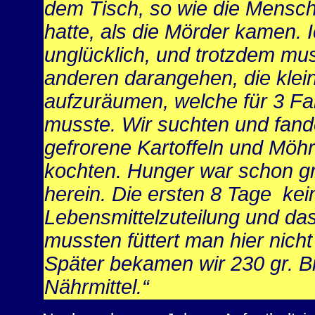
dem Tisch, so wie die Mensch
hatte, als die Mörder kamen. 
unglücklich, und trotzdem mus
anderen darangehen, die klei
aufzuräumen, welche für 3 Fa
musste. Wir suchten und fand
gefrorene Kartoffeln und Möhr
kochten. Hunger war schon gr
herein. Die ersten 8 Tage kei
Lebensmittelzuteilung und das
mussten füttert man hier nich
Später bekamen wir 230 gr. Br
Nährmittel.“