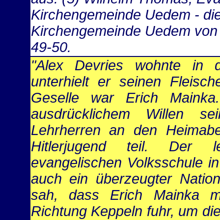
Kirchengemeinde Uedem - die
Kirchengemeinde Uedem von 1
49-50.
"Alex Devries wohnte in d
unterhielt er seinen Fleische
Geselle war Erich Mainka
ausdrücklichem Willen se
Lehrherren an den Heimab
Hitlerjugend teil. Der 
evangelischen Volksschule i
auch ein überzeugter Nation
sah, dass Erich Mainka m
Richtung Keppeln fuhr, um die