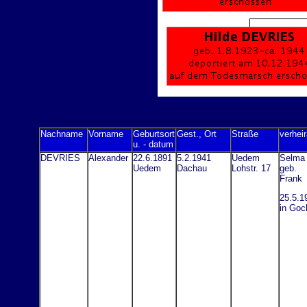
Nachname
Vorname
Geburtsort
Gest., Ort
Straße
verheir
u. - datum
DEVRIES
Alexander
22.6.1891
5.2.1941
Uedem
Selma
Uedem
Dachau
Lohstr. 17
geb.
Frank
25.5.1
in Goc