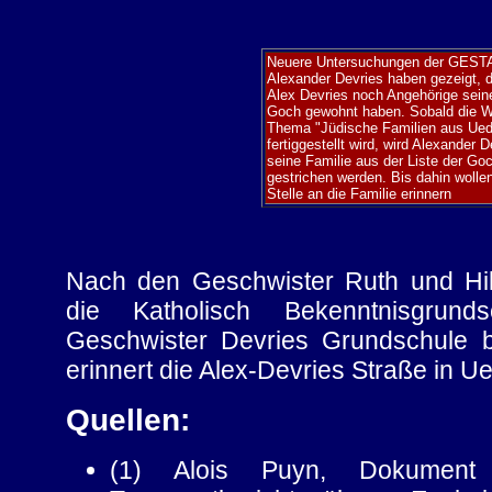
Neuere Untersuchungen der GEST
Alexander Devries haben gezeigt, 
Alex Devries noch Angehörige seine
Goch gewohnt haben. Sobald die 
Thema "Jüdische Familien aus Ue
fertiggestellt wird, wird Alexander 
seine Familie aus der Liste der Go
gestrichen werden. Bis dahin wollen
Stelle an die Familie erinnern
Nach den Geschwister Ruth und Hil
die Katholisch Bekenntnisgru
Geschwister Devries Grundschule b
erinnert die Alex-Devries Straße in U
Quellen:
(1) Alois Puyn, Dokument 