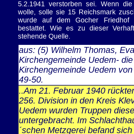
5.2.1941 verstorben sei. Wenn die
wolle, solle sie 15 Reichsmark zusc
wurde auf dem Gocher Friedhof 
bestattet. Wie es zu dieser Verhaf
stehende Quelle.
aus: (5) Wilhelm Thomas, Eva
Kirchengemeinde Uedem- die 
Kirchengemeinde Uedem von 1
49-50.
..Am 21. Februar 1940 rückte
256. Division in den Kreis Kle
Uedem wurden Truppen dies
untergebracht. Im Schlachtha
´schen Metzgerei befand sich