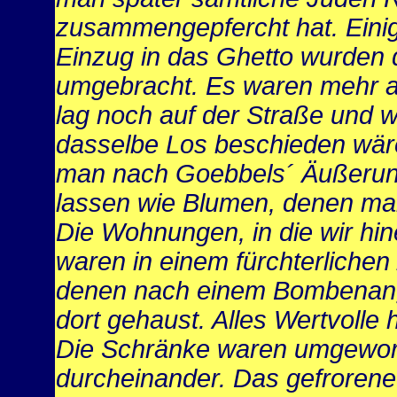
zusammengepfercht hat. Eini
Einzug in das Ghetto wurden 
umgebracht. Es waren mehr al
lag noch auf der Straße und w
dasselbe Los beschieden wäre
man nach Goebbels´ Äußerun
lassen wie Blumen, denen man
Die Wohnungen, in die wir hin
waren in einem fürchterlichen
denen nach einem Bombenangri
dort gehaust. Alles Wertvolle 
Die Schränke waren umgeworf
durcheinander. Das gefrorene