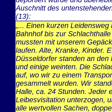
Auschnitt des untenstehenden
(13):
„... Einen kurzen Leidensweg
Bahnhof bis zur Schlachthalle
mussten mit unserem Gepäck 
laufen. Alte, Kranke, Kinder. E
Düsseldorfer standen an den
und einige weinten. Die Schl
auf, wo wir zu einem Transpo
gesammelt wurden. Wir stand
Halle, ca. 24 Stunden. Jeder 
Leibesvisitation unterzogen, 
alle wertvollen Sachen, dopp