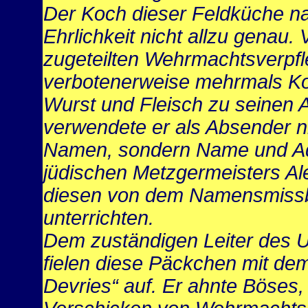
Der Koch dieser Feldküche n
Ehrlichkeit nicht allzu genau.
zugeteilten Wehrmachtsverpfl
verbotenerweise mehrmals K
Wurst und Fleisch zu seinen 
verwendete er als Absender n
Namen, sondern Name und A
jüdischen Metzgermeisters Al
diesen von dem Namensmiss
unterrichten.
Dem zuständigen Leiter des
fielen diese Päckchen mit de
Devries“ auf. Er ahnte Böses,