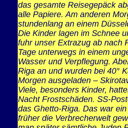
das gesamte Reisegepäck a
alle Papiere. Am anderen Mor
stundenlang an einem Düssel
Die Kinder lagen im Schnee u
fuhr unser Extrazug ab nach 
Tage unterwegs in einem ung
Wasser und Verpflegung. Abe
Riga an und wurden bei 40° K
Morgen ausgeladen – Skirota
Viele, besonders Kinder, hatt
Nacht Frostschäden. SS-Post
das Ghetto-Riga. Das war ein 
früher die Verbrecherwelt ge
man später sämtliche Juden 