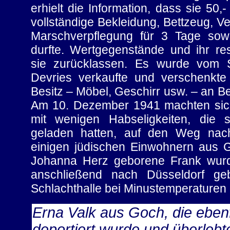
erhielt die Information, dass sie 50,
vollständige Bekleidung, Bettzeug, V
Marschverpflegung für 3 Tage so
durfte. Wertgegenstände und ihr r
sie zurücklassen. Es wurde vom 
Devries verkaufte und verschenkt
Besitz – Möbel, Geschirr usw. – an B
Am 10. Dezember 1941 machten sich
mit wenigen Habseligkeiten, die 
geladen hatten, auf den Weg na
einigen jüdischen Einwohnern aus 
Johanna Herz geborene Frank wurd
anschließend nach Düsseldorf ge
Schlachthalle bei Minustemperaturen
Erna Valk aus Goch, die eben
deportiert wurde und überlebte