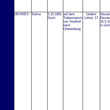
DEVRIES
Selma
3.10.1891
auf dem
Uedem
Alexan
Goch
Todesmarsch
Lohstr. 17
Devrie
von Stutthof
25.5.1
nach
in Goc
Oranienburg