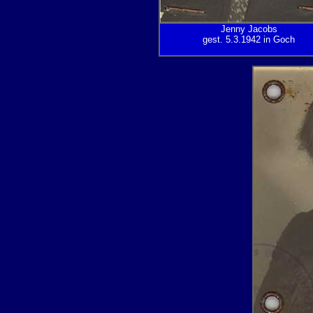
Jenny Jacobs
gest. 5.3.1942 in Goch