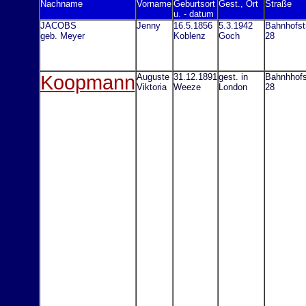
Nachname
Vorname
Geburtsort
Gest., Ort
Straße
u. - datum
JACOBS
Jenny
16.5.1856
5.3.1942
Bahnhofstr
geb. Meyer
Koblenz
Goch
28
Koopmann
Auguste
31.12.1891
gest. in
Bahnhhofs
Viktoria
Weeze
London
28