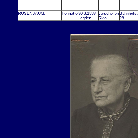
ROSENBAUM,
Henriette
30.3.1888
verschollen
Bahnhofstr
Legden
Riga
28