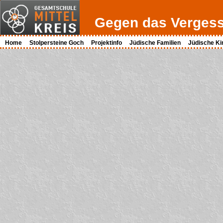
Gegen das Verges
Home
Stolpersteine Goch
Projektinfo
Jüdische Familien
Jüdische Ki