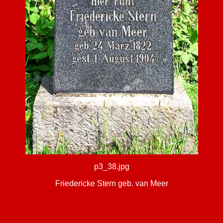
p3_38.jpg
Friedericke Stern geb. van Meer