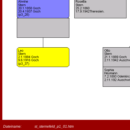
Dateiname:
st_sternefeld_p1_01.htm