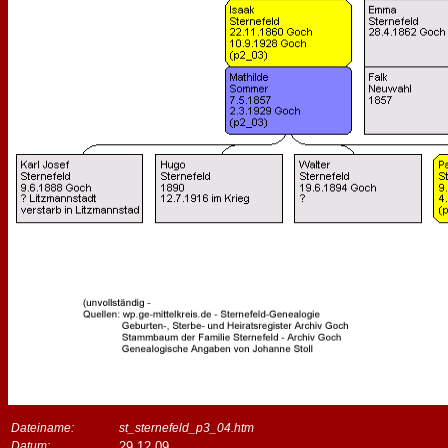
Dateiname:
st_sternefeld_p3_04.htm
Datum:
29.12.09