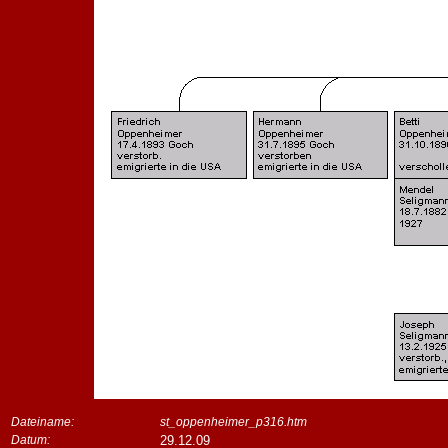
Dateiname:
st_oppenheimer_p316.htm
Datum:
29.12.09